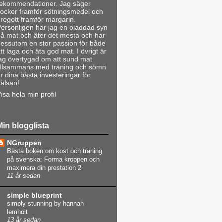
rekommendationer. Jag säger
ocker framför sötningsmedel och
regott framför margarin.
ersonligen har jag en oladdad syn
å mat och äter det mesta och har
essutom en stor passion för både
tt laga och äta god mat. I övrigt är
ag övertygad om att sund mat
illsammans med träning och sömn
r dina bästa investeringar för
älsan!
isa hela min profil
Min blogglista
NGruppen
Bästa boken om kost och träning
på svenska: Forma kroppen och
maximera din prestation 2
11 år sedan
simple blueprint
simply stunning by hannah
lemholt
13 år sedan