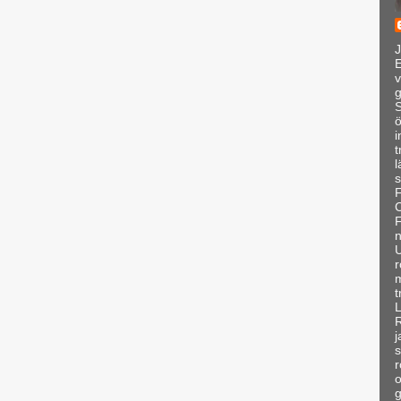
J
E
v
g
S
ö
i
t
l
s
F
C
F
n
U
r
t
j
s
r
o
g