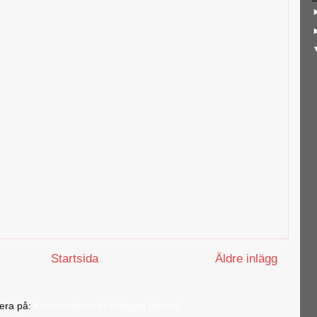
Startsida
Äldre inlägg
era på:
Kommentarer till inlägget (Atom)