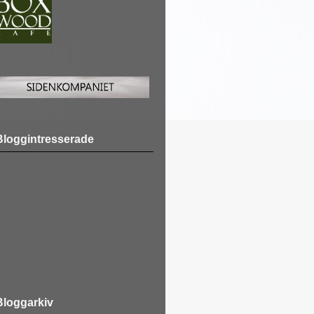
Bloggintresserade
Bloggarkiv