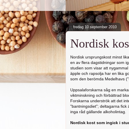
fredag 10 september 2010
Nordisk kos
Nordisk ursprungskost minst li
en av flera dagstidningar som 
studien som visar att nygammal 
äpple och rapsolja har en lika g
som den berömda Medelhavs ("
Uppsalaforskarna såg en markan
viktminskning och förbättrad blod
Forskarna underströk att det i
"bantningsdiet"; deltagarna fick 
inga råd gällande alkoholintag.
Nordisk kost som ingick i stu