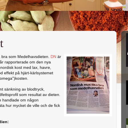
t
ka bra som Medelhavsdieten.
DN
är
igår rapporterade om den nya
nordisk kost med lax, havre,
od effekt på hjärt-kärlsystemet
omega")kosten.
t sänkning av blodtryck,
fettsprofil som resultat av dieten.
nte handlade om någon
äta hur mycket de ville och de fick
dien: