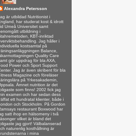
Alexandra Petersson
ag är utbildad Nutritionist i
ngland, har studerat kost & idrott
id Umeå Universitet samt
enomgått utbildning i
tahremetoden, KBT-inriktad
verviktsbehandling. Jag håller i
ndividuella kostsamtal på
räningsanläggningen Balance,
äkarmottagningen Quality Care
amt gör uppdrag för bla AXA,
ood Power och Sport Support
enter. Jag är även skribent för bla
itness Magazine och föreläser
äringslära på Yrkesakademin,
ppsala. Ämnet nutrition är det
oligaste som finns! 2002 fick jag
min examen och har sedan dess
räffat ett hundratal klienter, både i
London och Stockholm. På Gordon
Ramsays restaurant Boxwood har
ag satt ihop en hälsomeny i två
äsonger vilket är bland det
oligaste jag gjort! Välbalanserad
ch naturenlig kosthållning är
rundstenarna i mina