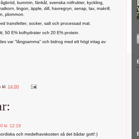
ågbröd, kummin, fänkål, svenska rotfrukter, kyckling,
matkorn, lingon, äpple, dill, havregryn, senap, lax, makrill,
ron, plommon.
ed transfetter, socker, salt och processad mat.
tt, 50 E% kolhydrater och 20 E% protein.
des var "långsamma" och bidrog med ett högt intag av
n
kl.
14:00
r:
 kl. 12:19
 nordiska och medelhavskosten så det bådar gott!:)